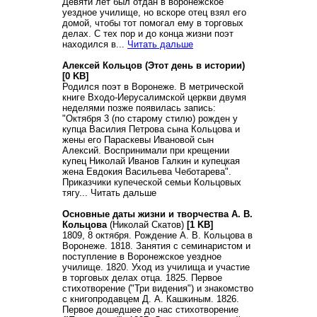
Девяти лет был отдан в воронежское
уездное училище, но вскоре отец взял его
домой, чтобы тот помогал ему в торговых
делах. С тех пор и до конца жизни поэт
находился в...
Читать дальше
Алексей Кольцов (Этот день в истории)
[0 KB]
Родился поэт в Воронеже. В метрической
книге Входо-Иерусалимской церкви двумя
неделями позже появилась запись:
"Октября 3 (по старому стилю) рожден у
купца Василия Петрова сына Кольцова и
жены его Параскевы Ивановой сын
Алексий. Воспринимали при крещении
купец Николай Иванов Галкин и купецкая
жена Евдокия Васильева Чеботарева".
Приказчики купеческой семьи Кольцовых
тягу... Читать дальше
Основные даты жизни и творчества А. В.
Кольцова
(Николай Скатов)
[1 KB]
1809, 8 октября. Рождение А. В. Кольцова в
Воронеже. 1818. Занятия с семинаристом и
поступление в Воронежское уездное
училище. 1820. Уход из училища и участие
в торговых делах отца. 1825. Первое
стихотворение ("Три видения") и знакомство
с книгопродавцем Д. А. Кашкиным. 1826.
Первое дошедшее до нас стихотворение