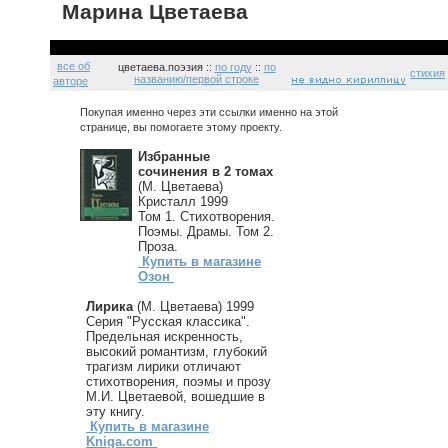
Марина Цветаева
все об
цветаева.поэзия ::
по году
::
по
стихия
названию/первой строке
авторе
Покупая именно через эти ссылки именно на этой
странице, вы помогаете этому проекту.
Избранные
сочинения в 2 томах
(М. Цветаева)
Кристалл 1999
Том 1. Стихотворения.
Поэмы. Драмы. Том 2.
Проза.
Купить в магазине
Озон
Лирика
(М. Цветаева) 1999
Серия "Русская классика".
Предельная искренность,
высокий романтизм, глубокий
трагизм лирики отличают
стихотворения, поэмы и прозу
М.И. Цветаевой, вошедшие в
эту книгу.
Купить в магазине
Kniga.com