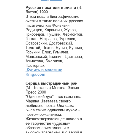
Русские писатели в жизни
(В.
Лютов) 1999
В том вошли биографические
очерки о таких великих русских
писателях как Фонвизин,
Радищев, Карамзин, Жуков,
Грибоедов, Пушкин, Лермонтов,
Гоголь, Некрасов, Тургенев,
Островский, Достоевский,
Толстой, Чехов, Бунин, Куприн,
Горький, Блок, Гумилев,
Маяковский, Есенин, Цветаева,
Ахматова, Булгаков,
Пастернак.
Купить в магазине
Kniga.com
Сердца выстраданный рай
(М. Цветаева) Москва: Эксмо-
Пресс 2000
"Одинокий дух" - так называла
Марина Цветаева своего
любимого поэта. Она сама
была таким одиноким духом -
поэтом-романтиком.
Жизнеутверждающее начало в
ее творчестве чудесным
образом сочеталось и с
высокой трагедией, и с верой в