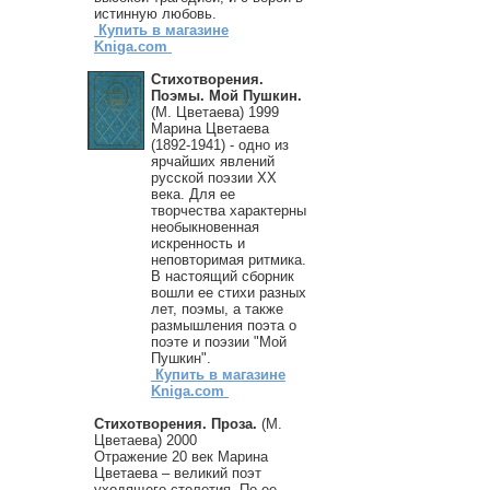
истинную любовь.
Купить в магазине
Kniga.com
Стихотворения.
Поэмы. Мой Пушкин.
(М. Цветаева) 1999
Марина Цветаева
(1892-1941) - одно из
ярчайших явлений
русской поэзии ХХ
века. Для ее
творчества характерны
необыкновенная
искренность и
неповторимая ритмика.
В настоящий сборник
вошли ее стихи разных
лет, поэмы, а также
размышления поэта о
поэте и поэзии "Мой
Пушкин".
Купить в магазине
Kniga.com
Стихотворения. Проза.
(М.
Цветаева) 2000
Отражение 20 век Марина
Цветаева – великий поэт
уходящего столетия. По ее