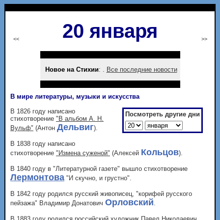
20 января
<<
>>
Новое на Стихии
: .
Все последние новости
В мире литературы, музыки и искусства
В 1826 году написано
Посмотреть другие дни
стихотворение
"В альбом А. Н.
Дельвиг
Вульф"
(Антон
).
В 1838 году написано
Кольцов
стихотворение
"Измена суженой"
(Алексей
).
В 1840 году в "Литературной газете" вышло стихотворение
Лермонтова
"И скучно, и грустно".
В 1842 году родился русский живописец, "корифей русского
Орловский
пейзажа" Владимир Донатович
.
В 1883 году родился российский художник Павел Николаевич