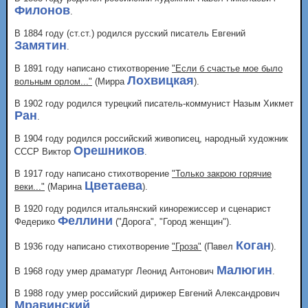
Филонов
.
В 1884 году (ст.ст.) родился русский писатель Евгений
Замятин
.
В 1891 году написано стихотворение
"Если б счастье мое было
Лохвицкая
вольным орлом..."
(Мирра
).
В 1902 году родился турецкий писатель-коммунист Назым Хикмет
Ран
.
В 1904 году родился российский живописец, народный художник
Орешников
СССР Виктор
.
В 1917 году написано стихотворение
"Только закрою горячие
Цветаева
веки..."
(Марина
).
В 1920 году родился итальянский кинорежиссер и сценарист
Феллини
Федерико
("Дорога", "Город женщин").
Коган
В 1936 году написано стихотворение
"Гроза"
(Павел
).
Малюгин
В 1968 году умер драматург Леонид Антонович
.
В 1988 году умер российский дирижер Евгений Александрович
Мравинский
.