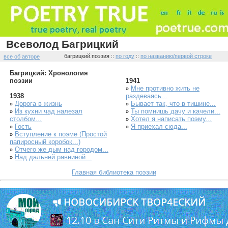
Всеволод Багрицкий
багрицкий.поэзия ::
по году
::
по названию/первой строке
все об авторе
Багрицкий: Хронология
поэзии
1941
Мне противно жить не
»
1938
раздеваясь...
Дорога в жизнь
Бывает так, что в тишине...
»
»
Из кухни чад налезал
Ты помнишь дачу и качели...
»
»
столбом...
Хотел я написать поэму...
»
Гость
Я приехал сюда...
»
»
Вступление к поэме (Простой
»
папиросный коробок...)
Отчего же дым над городом...
»
Над дальней равниной...
»
Главная библиотека поэзии