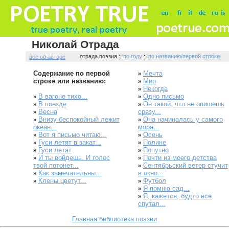
Николай Отрада
отрада.поэзия ::
по году
::
по названию/первой строке
все об авторе
Содержание по первой
Мечта
»
строке или названию:
Мир
»
Некогда
»
В вагоне тихо...
Одно письмо
»
»
В поезде
Он такой, что не опишешь
»
»
Весна
сразу...
»
Внизу беспокойный лежит
Она начиналась у самого
»
»
океан...
моря...
Вот я письмо читаю...
Осень
»
»
Гуси летят в закат...
Полине
»
»
Гуси летят
Попутно
»
»
И ты войдешь. И голос
Почти из моего детства
»
»
твой потонет...
Сентябрьский ветер стучит
»
Как замечательны...
в окно...
»
Клены цветут...
Футбол
»
»
Я помню сад...
»
Я, кажется, будто все
»
спутал...
Главная библиотека поэзии