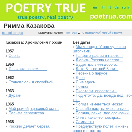
Римма Казакова
казакова.поэзия ::
по году
::
по названию/первой строке
все об авторе
Казакова: Хронология поэзии
Без даты
Мы молоды. У нас чулки со
»
1957
штопками...
Осень
На фотографии в газете...
»
»
Любить Россию нелегко...
»
1960
Будет дальняя дорога...
»
Я похожа на землю...
Лето благостной боли...
»
»
Песенка о парусе
»
1962
Двое
»
Становлюсь я спокойной...
Я не здесь...
»
»
Помпея
»
1963
Писатели, спасатели...
»
Дураки
Под что-то, да, всегда под что-
»
»
то...
1965
Погода измениться может...
»
Мой рыжий, красивый сын...
Спасибо вам, елки зеленые...
»
»
Пальма первенства
Поляна, речка, лес сосновый...
»
»
Опять какая-то поездка...
»
1968
Самолеты
»
Россию делает береза...
Предчувствую полет и жизнь
»
»
свою в высотах...