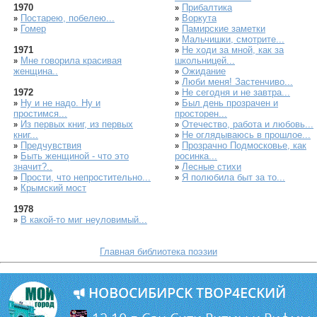
1970
Прибалтика
»
Постарею, побелею...
Воркута
»
»
Гомер
Памирские заметки
»
»
Мальчишки, смотрите...
»
1971
Не ходи за мной, как за
»
Мне говорила красивая
школьницей...
»
женщина..
Ожидание
»
Люби меня! Застенчиво...
»
1972
Не сегодня и не завтра...
»
Ну и не надо. Ну и
Был день прозрачен и
»
»
простимся...
просторен...
Из первых книг, из первых
Отечество, работа и любовь...
»
»
книг...
Не оглядываюсь в прошлое...
»
Предчувствия
Прозрачно Подмосковье, как
»
»
Быть женщиной - что это
росинка...
»
значит?..
Лесные стихи
»
Прости, что непростительно...
Я полюбила быт за то...
»
»
Крымский мост
»
1978
В какой-то миг неуловимый...
»
Главная библиотека поэзии