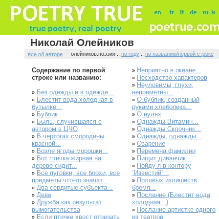
Николай Олейников
олейников.поэзия ::
по году
::
по названию/первой строке
все об авторе
Содержание по первой
Неприятно в океане...
»
строке или названию:
Несходство характеров
»
Неуловимы, глухи,
»
Без одежды и в одежде...
неприметны...
»
Блестит вода холодная в
О бублик, созданный
»
»
бутылке...
руками хлебопека...
Бублик
О нулях
»
»
Быль, случившаяся с
Однажды Витамин...
»
»
автором в ЦЧО
Однажды Склочник...
»
В чертогах смородины
Однажды, однажды...
»
»
красной...
Озарение
»
Возле ягоды морошки...
Перемена фамилии
»
»
Вот птичка жирная на
Пищит диванчик...
»
»
дереве сидит...
Пойду я в контору
»
Все пуговки, все блохи, все
`Известий`...
»
предметы что-то значат...
Половых излишеств
»
Два сердитые субъекта...
бремя...
»
Деве
Послание (Блестит вода
»
»
Дружба как результат
холодная...)
»
вымогательства
Послание артистке одного
»
Если птичке хвост отрезать
из театров
»