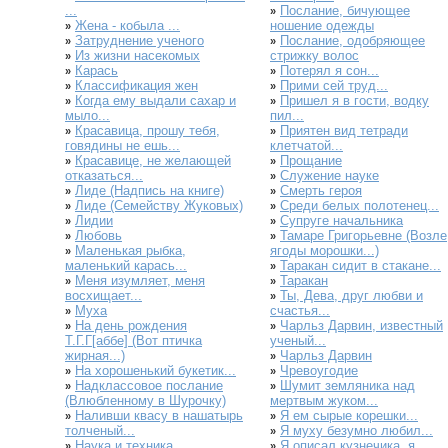
...
Послание, бичующее
»
Жена - кобыла ...
ношение одежды
»
Затруднение ученого
Послание, одобряющее
»
»
Из жизни насекомых
стрижку волос
»
Карась
Потерял я сон...
»
»
Классификация жен
Прими сей труд...
»
»
Когда ему выдали сахар и
Пришел я в гости, водку
»
»
мыло...
пил...
Красавица, прошу тебя,
Приятен вид тетради
»
»
говядины не ешь...
клетчатой...
Красавице, не желающей
Прощание
»
»
отказаться...
Служение науке
»
Лиде (Надпись на книге)
Смерть героя
»
»
Лиде (Семейству Жуковых)
Среди белых полотенец...
»
»
Лидии
Супруге начальника
»
»
Любовь
Тамаре Григорьевне (Возле
»
»
Маленькая рыбка,
ягоды морошки...)
»
маленький карась...
Таракан сидит в стакане...
»
Меня изумляет, меня
Таракан
»
»
восхищает...
Ты, Дева, друг любви и
»
Муха
счастья...
»
На день рождения
Чарльз Дарвин, известный
»
»
Т.Г.Г[аббе] (Вот птичка
ученый...
жирная...)
Чарльз Дарвин
»
На хорошенький букетик...
Чревоугодие
»
»
Надклассовое послание
Шумит земляника над
»
»
(Влюбленному в Шурочку)
мертвым жуком...
Наливши квасу в нашатырь
Я ем сырые корешки...
»
»
толченый...
Я муху безумно любил...
»
Наука и техника
Я описал кузнечика, я
»
»