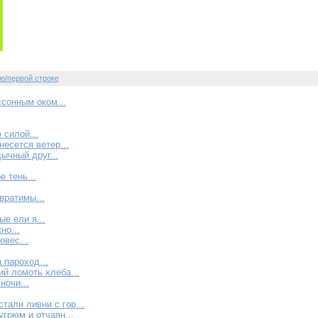
ю/первой строке
ссонным оком...
 силой...
несется ветер...
ычный друг...
е тень...
вратимы...
е ели я...
но...
овес...
а пароход...
й ломоть хлеба...
ночи...
тали ливни с гор...
угрюм и отчаян...