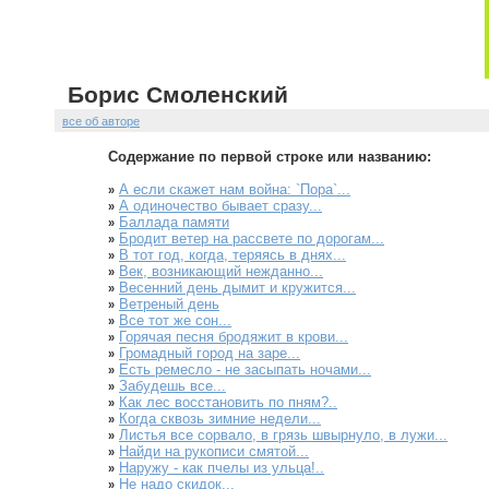
Борис Смоленский
все об авторе
Содержание по первой строке или названию:
А если скажет нам война: `Пора`...
»
А одиночество бывает сразу...
»
Баллада памяти
»
Бродит ветер на рассвете по дорогам...
»
В тот год, когда, теряясь в днях...
»
Век, возникающий нежданно...
»
Весенний день дымит и кружится...
»
Ветреный день
»
Все тот же сон...
»
Горячая песня бродяжит в крови...
»
Громадный город на заре...
»
Есть ремесло - не засыпать ночами...
»
Забудешь все...
»
Как лес восстановить по пням?..
»
Когда сквозь зимние недели...
»
Листья все сорвало, в грязь швырнуло, в лужи...
»
Найди на рукописи смятой...
»
Наружу - как пчелы из ульца!..
»
Не надо скидок...
»