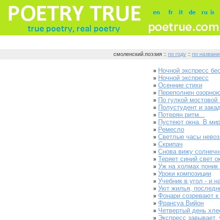
смоленский.поэзия ::
по году
::
по названи
Ночной экспресс бе
»
Ночной экспресс
»
Осенние стихи
»
Переполнен озорною
»
По гулкой мостовой 
»
Полустудент и закад
»
Потерян ритм...
»
Пустеют окна. В мир
»
Ремесло
»
Светлые часы невоз
»
Скрипач
»
Снова вижу солнечны
»
Теряет синий свет ок
»
Уж на холмах поник 
»
Уроки композиции
»
Учебник в угол - и н
»
Уют жилья, последни
»
Фонари созревают к 
»
Франсуа Вийон
»
Четвертый день хлес
»
Экспресс завывает, 
»