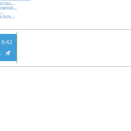
стоко...
 нарушу...
..
 буду...