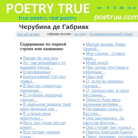
Черубина де Габриак
габриак.поэзия ::
по году
::
по названию/первой строке
все об авторе
Содержание по первой
Милый рыцарь Дамы
»
строке или названию:
Черной...
Мое сердце - словно
»
Retrato de una nina
чаша...
»
Ах, лик вернейшего из
Моей одной
»
»
рыцарей Амура...
Над полем грустным и
»
Благовещенье
победным...
»
Братья-камни! Сестры-
Наш герб
»
»
травы!..
О, если бы аккорды
»
В быстро сдернутых
урагана...
»
перчатках...
О, сколько раз, в часы
»
В глубоких бороздах
бессонниц...
»
ладони...
Оделся Ахен весь
»
В овальном зеркале твой
зелеными ветвями...
»
вижу бледный лик...
Он пришел сюда от
»
В слепые ночи
Востока...
»
новолунья...
Она задумалась. За
»
Весь лед души обстал
парусом фелуки...
»
вокруг...
Она ступает без усилья...
»
Все летают черные
Памяти Анатолия Гранта
»
»
птицы...
Парус разорван, поломаны
»