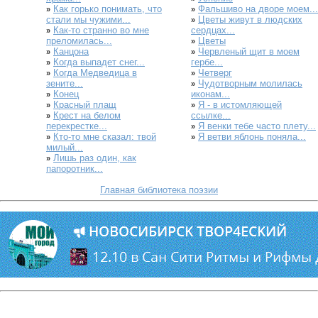
Как горько понимать, что
Фальшиво на дворе моем...
»
»
стали мы чужими...
Цветы живут в людских
»
Как-то странно во мне
сердцах...
»
преломилась...
Цветы
»
Канцона
Червленый щит в моем
»
»
Когда выпадет снег...
гербе...
»
Когда Медведица в
Четверг
»
»
зените...
Чудотворным молилась
»
Конец
иконам...
»
Красный плащ
Я - в истомляющей
»
»
Крест на белом
ссылке...
»
перекрестке...
Я венки тебе часто плету...
»
Кто-то мне сказал: твой
Я ветви яблонь поняла...
»
»
милый...
Лишь раз один, как
»
папоротник...
Главная библиотека поэзии