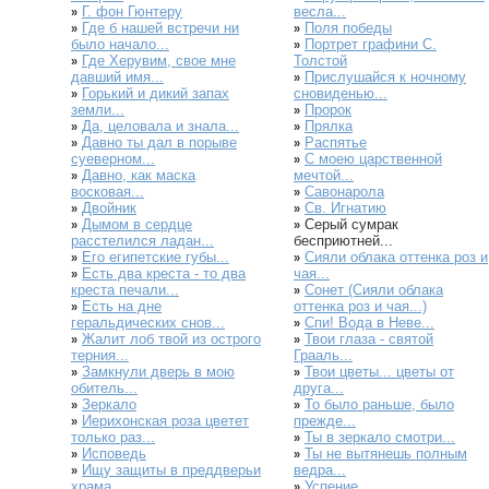
Г. фон Гюнтеру
весла...
»
Где б нашей встречи ни
Поля победы
»
»
было начало...
Портрет графини С.
»
Где Херувим, свое мне
Толстой
»
давший имя...
Прислушайся к ночному
»
Горький и дикий запах
сновиденью...
»
земли...
Пророк
»
Да, целовала и знала...
Прялка
»
»
Давно ты дал в порыве
Распятье
»
»
суеверном...
С моею царственной
»
Давно, как маска
мечтой...
»
восковая...
Савонарола
»
Двойник
Св. Игнатию
»
»
Дымом в сердце
Серый сумрак
»
»
расстелился ладан...
бесприютней...
Его египетские губы...
Сияли облака оттенка роз и
»
»
Есть два креста - то два
чая...
»
креста печали...
Сонет (Сияли облака
»
Есть на дне
оттенка роз и чая...)
»
геральдических снов...
Спи! Вода в Неве...
»
Жалит лоб твой из острого
Твои глаза - святой
»
»
терния...
Грааль...
Замкнули дверь в мою
Твои цветы... цветы от
»
»
обитель...
друга...
Зеркало
То было раньше, было
»
»
Иерихонская роза цветет
прежде...
»
только раз...
Ты в зеркало смотри...
»
Исповедь
Ты не вытянешь полным
»
»
Ищу защиты в преддверьи
ведра...
»
храма...
Успение
»