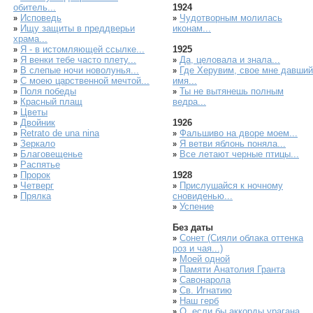
обитель...
1924
Исповедь
Чудотворным молилась
»
»
Ищу защиты в преддверьи
иконам...
»
храма...
Я - в истомляющей ссылке...
1925
»
Я венки тебе часто плету...
Да, целовала и знала...
»
»
В слепые ночи новолунья...
Где Херувим, свое мне давший
»
»
С моею царственной мечтой...
имя...
»
Поля победы
Ты не вытянешь полным
»
»
Красный плащ
ведра...
»
Цветы
»
Двойник
1926
»
Retrato de una nina
Фальшиво на дворе моем...
»
»
Зеркало
Я ветви яблонь поняла...
»
»
Благовещенье
Все летают черные птицы...
»
»
Распятье
»
Пророк
1928
»
Четверг
Прислушайся к ночному
»
»
Прялка
сновиденью...
»
Успение
»
Без даты
Сонет (Сияли облака оттенка
»
роз и чая...)
Моей одной
»
Памяти Анатолия Гранта
»
Савонарола
»
Св. Игнатию
»
Наш герб
»
О, если бы аккорды урагана...
»