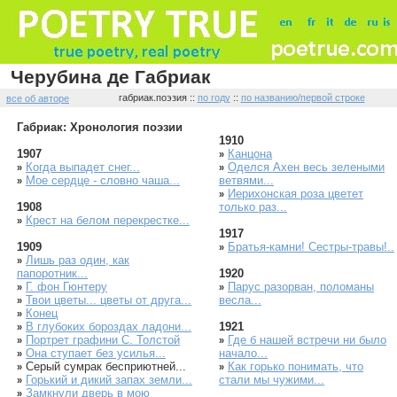
Черубина де Габриак
габриак.поэзия ::
по году
::
по названию/первой строке
все об авторе
Габриак: Хронология поэзии
1910
1907
Канцона
»
Когда выпадет снег...
Оделся Ахен весь зелеными
»
»
Мое сердце - словно чаша...
ветвями...
»
Иерихонская роза цветет
»
1908
только раз...
Крест на белом перекрестке...
»
1917
1909
Братья-камни! Сестры-травы!..
»
Лишь раз один, как
»
папоротник...
1920
Г. фон Гюнтеру
Парус разорван, поломаны
»
»
Твои цветы... цветы от друга...
весла...
»
Конец
»
В глубоких бороздах ладони...
1921
»
Портрет графини С. Толстой
Где б нашей встречи ни было
»
»
Она ступает без усилья...
начало...
»
Серый сумрак бесприютней...
Как горько понимать, что
»
»
Горький и дикий запах земли...
стали мы чужими...
»
Замкнули дверь в мою
»