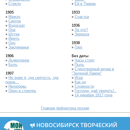
Стекло
Ей в Торран
»
»
1905
1933
Между
Счастье
»
»
Святое
»
Водоскат
1936
»
Она
За что?
»
»
Шутка
Зеркала
»
»
Иметь
»
Оно
1938
»
Заклинанье
Грех
»
»
1906
Без даты
Дьяволенок
Часы стоят
»
»
Боль
Пыль
»
»
Стихотворный вечер в
»
1907
"Зеленой Лампе"
Не знаю я, где святость, где
Игра
»
»
порок...
Как он
»
Нелюбовь
Сложности
»
»
Овен и стрелец
Господи, дай увидеть!..
»
»
14 декабря 1917 года
»
Главная библиотека поэзии