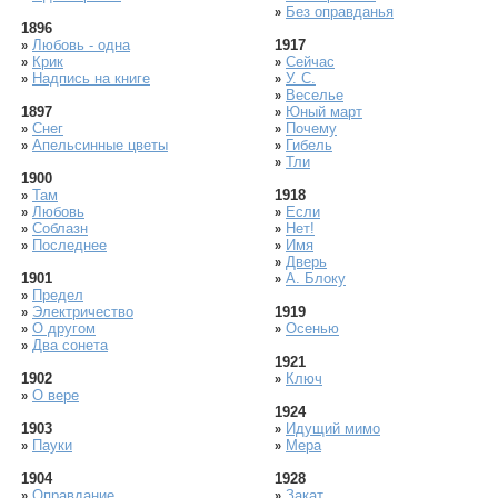
Без оправданья
»
1896
Любовь - одна
1917
»
Крик
Сейчас
»
»
Надпись на книге
У. С.
»
»
Веселье
»
1897
Юный март
»
Снег
Почему
»
»
Апельсинные цветы
Гибель
»
»
Тли
»
1900
Там
1918
»
Любовь
Если
»
»
Соблазн
Нет!
»
»
Последнее
Имя
»
»
Дверь
»
1901
А. Блоку
»
Предел
»
Электричество
1919
»
О другом
Осенью
»
»
Два сонета
»
1921
1902
Ключ
»
О вере
»
1924
1903
Идущий мимо
»
Пауки
Мера
»
»
1904
1928
Оправдание
Закат
»
»