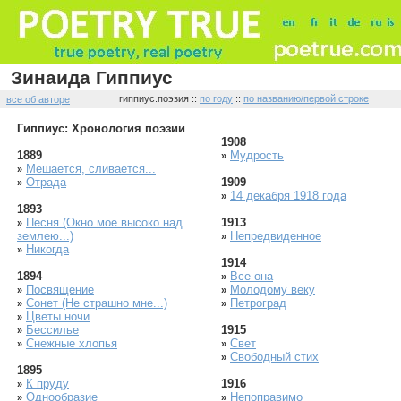
Зинаида Гиппиус
гиппиус.поэзия ::
по году
::
по названию/первой строке
все об авторе
Гиппиус: Хронология поэзии
1908
1889
Мудрость
»
Мешается, сливается...
»
Отрада
1909
»
14 декабря 1918 года
»
1893
Песня (Окно мое высоко над
1913
»
землею...)
Непредвиденное
»
Никогда
»
1914
1894
Все она
»
Посвящение
Молодому веку
»
»
Сонет (Не страшно мне...)
Петроград
»
»
Цветы ночи
»
Бессилье
1915
»
Снежные хлопья
Свет
»
»
Свободный стих
»
1895
К пруду
1916
»
Однообразие
Непоправимо
»
»