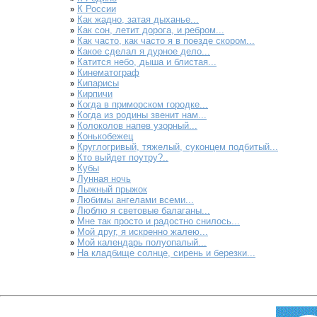
К России
»
Как жадно, затая дыханье...
»
Как сон, летит дорога, и ребром...
»
Как часто, как часто я в поезде скором...
»
Какое сделал я дурное дело...
»
Катится небо, дыша и блистая...
»
Кинематограф
»
Кипарисы
»
Кирпичи
»
Когда в приморском городке...
»
Когда из родины звенит нам...
»
Колоколов напев узорный...
»
Конькобежец
»
Круглогривый, тяжелый, суконцем подбитый...
»
Кто выйдет поутру?..
»
Кубы
»
Лунная ночь
»
Лыжный прыжок
»
Любимы ангелами всеми...
»
Люблю я световые балаганы...
»
Мне так просто и радостно снилось...
»
Мой друг, я искренно жалею...
»
Мой календарь полуопалый...
»
На кладбище солнце, сирень и березки...
»