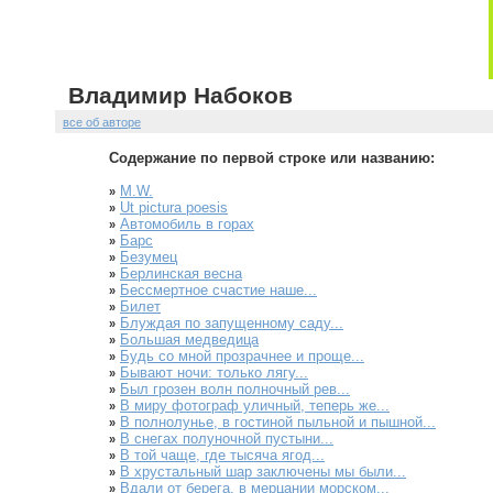
Владимир Набоков
все об авторе
Содержание по первой строке или названию:
M.W.
»
Ut pictura poesis
»
Автомобиль в горах
»
Барс
»
Безумец
»
Берлинская весна
»
Бессмертное счастие наше...
»
Билет
»
Блуждая по запущенному саду...
»
Большая медведица
»
Будь со мной прозрачнее и проще...
»
Бывают ночи: только лягу...
»
Был грозен волн полночный рев...
»
В миру фотограф уличный, теперь же...
»
В полнолунье, в гостиной пыльной и пышной...
»
В снегах полуночной пустыни...
»
В той чаще, где тысяча ягод...
»
В хрустальный шар заключены мы были...
»
Вдали от берега, в мерцании морском...
»