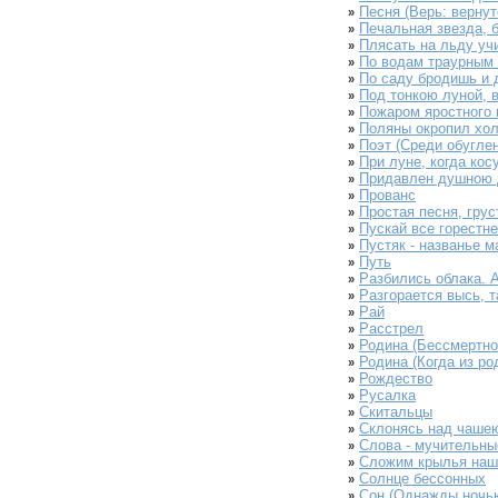
Песня (Верь: вернутс
»
Печальная звезда, б
»
Плясать на льду учи
»
По водам траурным 
»
По саду бродишь и 
»
Под тонкою луной, в
»
Пожаром яростного к
»
Поляны окропил хол
»
Поэт (Среди обуглен
»
При луне, когда кос
»
Придавлен душною д
»
Прованс
»
Простая песня, груст
»
Пускай все горестне
»
Пустяк - названье м
»
Путь
»
Разбились облака. 
»
Разгорается высь, та
»
Рай
»
Расстрел
»
Родина (Бессмертное
»
Родина (Когда из ро
»
Рождество
»
Русалка
»
Скитальцы
»
Склонясь над чашею
»
Слова - мучительные
»
Сложим крылья наши
»
Солнце бессонных
»
Сон (Однажды ночью
»