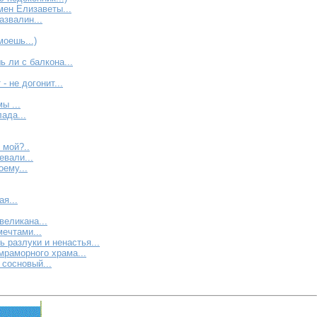
ен Елизаветы...
азвалин...
оешь...)
 ли с балкона...
- не догонит...
ы ...
лада...
 мой?..
евали...
ему...
я...
великана...
ечтами...
ь разлуки и ненастья...
мраморного храма...
 сосновый...