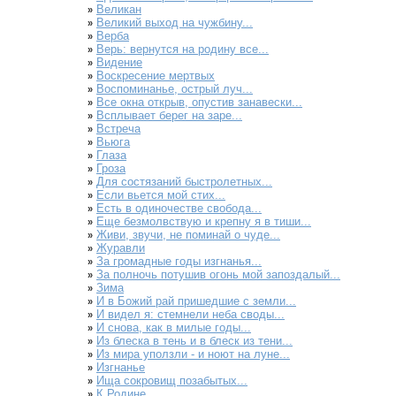
Великан
»
Великий выход на чужбину...
»
Верба
»
Верь: вернутся на родину все...
»
Видение
»
Воскресение мертвых
»
Воспоминанье, острый луч...
»
Все окна открыв, опустив занавески...
»
Всплывает берег на заре...
»
Встреча
»
Вьюга
»
Глаза
»
Гроза
»
Для состязаний быстролетных...
»
Если вьется мой стих...
»
Есть в одиночестве свобода...
»
Еще безмолвствую и крепну я в тиши...
»
Живи, звучи, не поминай о чуде...
»
Журавли
»
За громадные годы изгнанья...
»
За полночь потушив огонь мой запоздалый...
»
Зима
»
И в Божий рай пришедшие с земли...
»
И видел я: стемнели неба своды...
»
И снова, как в милые годы...
»
Из блеска в тень и в блеск из тени...
»
Из мира уползли - и ноют на луне...
»
Изгнанье
»
Ища сокровищ позабытых...
»
К Родине
»