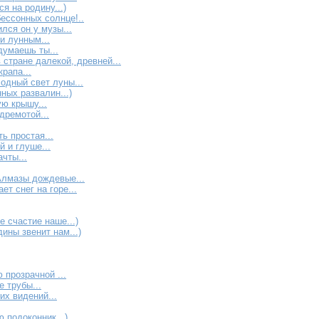
я на родину...)
ессонных солнце!..
лся он у музы...
и лунным...
думаешь ты...
 стране далекой, древней...
рапа...
одный свет луны...
ных развалин...)
ую крышу...
ремотой...
ь простая...
й и глуше...
ачты...
Алмазы дождевые...
ет снег на горе...
 счастие наше...)
дины звенит нам...)
 прозрачной ...
 трубы...
х видений...
 подоконник...)