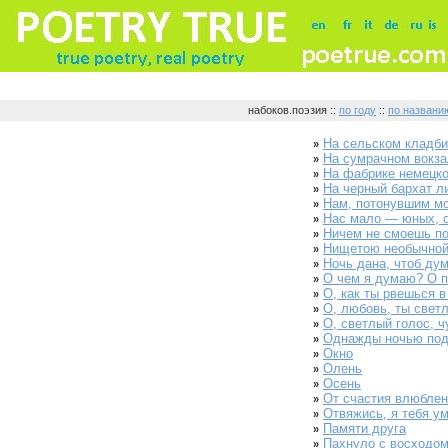
набоков.поэзия ::
по году
::
по названи
На сельском кладб
»
На сумрачном вокзал
»
На фабрике немецкой
»
На черный бархат ли
»
Нам, потонувшим мо
»
Нас мало — юных, о
»
Ничем не смоешь по
»
Нищетою необычной.
»
Ночь дана, чтоб дум
»
О чем я думаю? О п
»
О, как ты рвешься в
»
О, любовь, ты светл
»
О, светлый голос, ч
»
Однажды ночью подо
»
Окно
»
Олень
»
Осень
»
От счастия влюблен
»
Отвяжись, я тебя ум
»
Памяти друга
»
Пахнуло с восходом
»