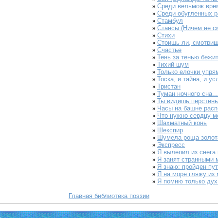
Среди вельмож врем
»
Среди обугленных р
»
Стамбул
»
Стансы (Ничем не см
»
Стихи
»
Стоишь ли, смотришь
»
Счастье
»
Тень за тенью бежит 
»
Тихий шум
»
Только елочки упрям
»
Тоска, и тайна, и ус
»
Тристан
»
Туман ночного сна...
»
Ты видишь перстень
»
Часы на башне расп
»
Что нужно сердцу мо
»
Шахматный конь
»
Шекспир
»
Шумела роща золота
»
Экспресс
»
Я вылепил из снега 
»
Я занят странными м
»
Я знаю: пройден пут
»
Я на море гляжу из 
»
Я помню только дух
»
Главная библиотека поэзии