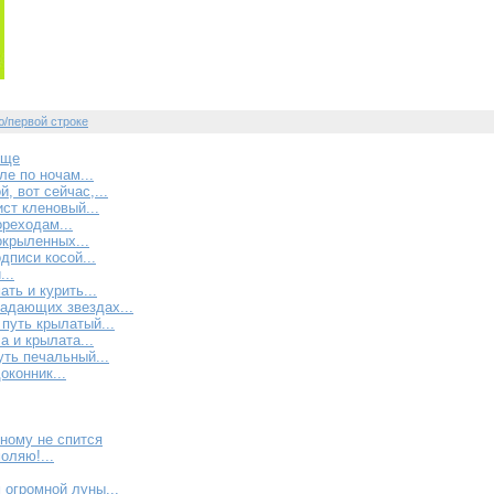
ю/первой строке
ище
е по ночам...
, вот сейчас,...
ст кленовый...
реходам...
крыленных...
дписи косой...
..
ать и курить...
адающих звездах...
 путь крылатый...
а и крылата...
уть печальный...
конник...
ному не спится
оляю!...
 огромной луны...