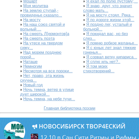
Моцарт
Я ехал по полю пустому;...
»
»
Моя молитва
Я знаю, друг, что значит
»
»
На землю ступай,-
слово мать...
»
провиденье сказало...
Я на мосту стоял. Река...
»
На мосту
Я по дороге жизни этой...
»
»
На наш союз святой и
Я поздно лег, усталый и
»
»
вольный ...
больной...
На смерть Л[ермонтов]а
Я покидал вас, но без
»
»
На смерть поэта
слез...
»
На утесе на твердом
Я помню робкое желанье...
»
»
сижу...
Я с юных лет знал тяжкие
»
Над морем позднею
гоненья...
»
порой...
Я сорвал ветку кипариса...
»
Наташе
Я сплю иль нет?..
»
»
Немногим
Я том моих
»
»
Несмотря на все пороки...
стихотворений...
»
Нет, право, эта жизнь
»
скучна...
Новый год
»
Ночь темна, ветер в улице
»
дует широкой...
Ночь темна, на небе тучи...
»
Главная библиотека поэзии