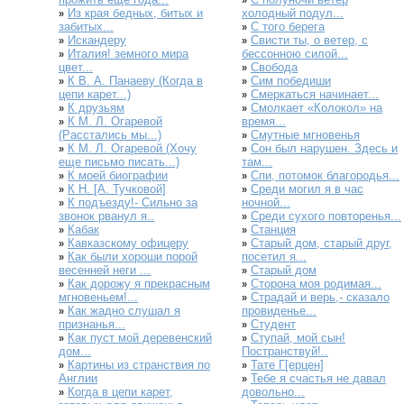
»
Из края бедных, битых и
холодный подул...
»
забитых...
С того берега
»
Искандеру
Свисти ты, о ветер, с
»
»
Италия! земного мира
бессонною силой...
»
цвет...
Свобода
»
К В. А. Панаеву (Когда в
Сим победиши
»
»
цепи карет...)
Смеркаться начинает...
»
К друзьям
Смолкает «Колокол» на
»
»
К М. Л. Огаревой
время...
»
(Расстались мы...)
Смутные мгновенья
»
К М. Л. Огаревой (Хочу
Сон был нарушен. Здесь и
»
»
еще письмо писать...)
там...
К моей биографии
Спи, потомок благородья...
»
»
К Н. [А. Тучковой]
Среди могил я в час
»
»
К подъезду!- Сильно за
ночной...
»
звонок рванул я..
Среди сухого повторенья...
»
Кабак
Станция
»
»
Кавказскому офицеру
Старый дом, старый друг,
»
»
Как были хороши порой
посетил я...
»
весенней неги ...
Старый дом
»
Как дорожу я прекрасным
Сторона моя родимая...
»
»
мгновеньем!...
Страдай и верь,- сказало
»
Как жадно слушал я
провиденье...
»
признанья...
Студент
»
Как пуст мой деревенский
Ступай, мой сын!
»
»
дом...
Постранствуй!..
Картины из странствия по
Тате Г[ерцен]
»
»
Англии
Тебе я счастья не давал
»
Когда в цепи карет,
довольно...
»