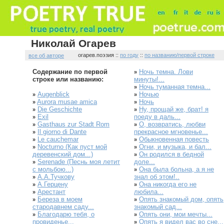
Николай Огарев
огарев.поэзия ::
по году
::
по названию/первой строке
все об авторе
Содержание по первой
Ночь темна. Лови
»
строке или названию:
минуты!...
Ночь туманная темна...
»
Augenblick
Ночью
»
»
Aurora musae amica
Ночь
»
»
Die Geschichte
Ну, прощай же, брат! я
»
»
Exil
поеду в даль...
»
Gasthaus zur Stadt Rom
О, возвратись, любви
»
»
Il giorno di Dante
прекрасное мгновенье...
»
Le cauchemar
Обыкновенная повесть
»
»
Nocturno (Как пуст мой
Огни, и музыка, и бал...
»
»
деревенский дом...)
Он родился в бедной
»
Serenade (Песнь моя летит
доле...
»
с мольбою...)
Она была больна, а я не
»
А.А.Тучкову
знал об этом!..
»
А.Герцену
Она никогда его не
»
»
Арестант
любила...
»
Береза в моем
Опять знакомый дом, опять
»
»
стародавнем саду...
знакомый сад...
Благодарю тебя, о
Опять они, мои мечты...
»
»
провиденье...
Опять я видел вас во сне...
»