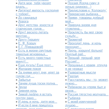
Дитя мое, тебя увозят
Поэзия (Когда сижу я
»
»
вдаль...
ночью одиноко...)
Дитятко! милость господня
Предисловие к `Колоколу`
»
»
с тобою!..
Прекрасная рыбачка...
»
До свиданья
Прими, товарищ добрый
»
»
Дорога
мой...
»
Друг детства, юности и
Природа зноем дня
»
»
старческих годов...
утомлена...
Друг! весело летать
Проклясть бы мог свою
»
»
мечтою...
судьбу...
Другу Герцену
Прометей
»
»
Е. Ф. Коршу
Проходит день, и ночь
»
»
Е.Г. Л[евашовой]
проходит...
»
Есть в жизни смутные,
Прочь, коршун! больно!
»
»
тяжелые мгновенья...
Подлый раб...
Есть много горестных
Прощай, прощай, моя
»
»
минут!...
Россия!...
Еще дуэль! Еще поэт...
Прощанье с краем, откуда
»
»
Желание покоя
я не уезжал
»
За днями идут дни, идет за
Развратные мысли
»
»
годом год ...
Разлад
»
Забытье
Расстались мы - то, может,
»
»
Зачем душа тоски полна...
нужно...
»
Звуки
Ребенком он упрям был и
»
»
Зимняя ночь
резов...
»
Зимой люблю я встать
Россия тягостно молчала...
»
»
поутру рано...
Рыбачка
»
И день и ночь, дитя мое...
С моей измученной
»
»
И если б мне пришлось
душою...
»
прожить еще года...
С полуночи ветер