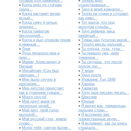
готовых для движенья...
Теперь идет
»
Когда идет по стогнам
существованье...
»
града...
Тихо в моей комнатке...
»
Когда настанет вечер
Толпа на улице и слушает,
»
»
ясный...
как диво...
Когда сижу я ночью
Тот жалок, кто под
»
»
одиноко...
молотом судьбы...
Когда тревогою
Труп ребенка, весь
»
»
бесплодной...
разбитый...
Когда я был отроком тихим
Туман над тусклою рекой...
»
»
и нежным...
Тускло месяц дальной...
»
Лизе
Ты откуда, туча, туча...
»
»
Луна печально мне в
Ты пришло уже, небо
»
»
окно...
туманное...
Марии, Александру и
Ты сетуешь, что после
»
»
Наташе
долгих лет...
Михайлову (Сон был
У моря
»
»
нарушен...)
Удел поэта
»
Мне было скучно в
Упование. Год 1848
»
»
разговоре...
Хандра
»
Мне детство предстает,
Характер
»
»
как в утреннем тумане...
Хочу еще письмо писать...
»
Много грусти!
Шекспир
»
»
Мой друг! меня уж
Юноше
»
»
несколько ночей...
Я видел вас, пришельцы
»
Мой друг, твой голос
дальних стран...
»
молодой...
Я вспомнил вас,
»
Мой русский стих, живое
торжественные звуки...
»
слово...
Я вспомнил, как ты здесь
»
Молю тебя, святое бытие...
страдала...
»