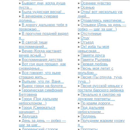
Бывают дни, когда душа
Осеннее чувство
»
»
пуста...
Осенью
»
Была чудесная весна!...
Отец! вот несколько уж
»
»
В вечернем сумраке
дней...
»
долина...
Отравляясь никотином...
»
В дорогу дальнюю тебя я
Отрывки (День за день —
»
»
провожаю...
робко — шаг за шаг...)
В прогулке поздней видел
Отступнице
»
»
я...
Отцу
»
В святой тиши
Отъезд
»
»
воспоминаний...
Ох! изба ты моя
»
Вечер (Когда настанет
невысокая...
»
вечер ясный...)
Памяти друга
»
Воспоминания детства
Памяти Рылеева
»
»
Вот год еще прошел, как
Первая любовь
»
»
сновиденье...
Песнь моя летит с
»
Все говорят, что ныне
мольбою...
»
страшно жить...
Песня (Ты откуда, туча,
»
Выпьем, что ли, Ваня...
туча...)
»
Вырос город на болоте...
Песня русской няньки у
»
»
Героическая симфония
постели барского ребенка
»
Бетговена
Печально я смотрю на
»
Город (Под дальним
дружние портреты ...
»
небосклоном...)
По краям дороги...
»
Город (Смеркаться
Под дальним
»
»
начинает...)
небосклоном...
Дедушка
Полдень
»
»
День за день — робко —
Полуднем жарким ухожу
»
»
шаг за шаг...
я...
Деревенский сторож
Портреты
»
»