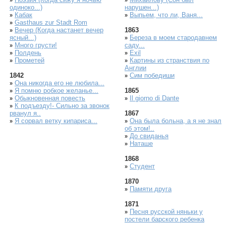
»
»
одиноко...)
нарушен...)
Кабак
Выпьем, что ли, Ваня...
»
»
Gasthaus zur Stadt Rom
»
Вечер (Когда настанет вечер
1863
»
ясный...)
Береза в моем стародавнем
»
Много грусти!
саду...
»
Полдень
Exil
»
»
Прометей
Картины из странствия по
»
»
Англии
1842
Сим победиши
»
Она никогда его не любила...
»
Я помню робкое желанье...
1865
»
Обыкновенная повесть
Il giorno di Dante
»
»
К подъезду!- Сильно за звонок
»
рванул я..
1867
Я сорвал ветку кипариса...
Она была больна, а я не знал
»
»
об этом!..
До свиданья
»
Наташе
»
1868
Студент
»
1870
Памяти друга
»
1871
Песня русской няньки у
»
постели барского ребенка