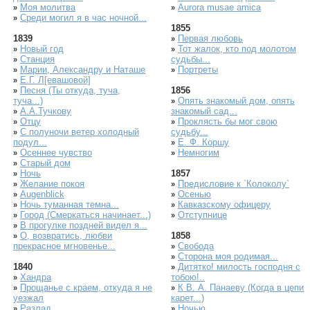
Моя молитва
Aurora musae amica
»
»
Среди могил я в час ночной...
»
1855
1839
Первая любовь
»
Новый год
Тот жалок, кто под молотом
»
»
Станция
судьбы...
»
Марии, Александру и Наташе
Портреты
»
»
Е.Г. Л[евашовой]
»
Песня (Ты откуда, туча,
1856
»
туча...)
Опять знакомый дом, опять
»
А.А.Тучкову
знакомый сад...
»
Отцу
Проклясть бы мог свою
»
»
С полуночи ветер холодный
судьбу...
»
подул...
Е. Ф. Коршу
»
Осеннее чувство
Немногим
»
»
Старый дом
»
Ночь
1857
»
Желание покоя
Предисловие к `Колоколу`
»
»
Augenblick
Осенью
»
»
Ночь туманная темна...
Кавказскому офицеру
»
»
Город (Смеркаться начинает...)
Отступнице
»
»
В прогулке поздней видел я...
»
О, возвратись, любви
1858
»
прекрасное мгновенье...
Свобода
»
Сторона моя родимая...
»
1840
Дитятко! милость господня с
»
Хандра
тобою!..
»
Прощанье с краем, откуда я не
К В. А. Панаеву (Когда в цепи
»
»
уезжал
карет...)
Разлад
Ночью
»
»