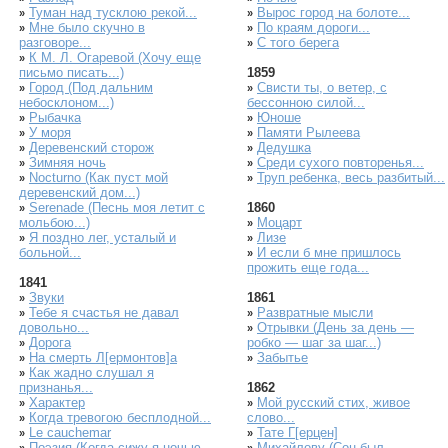
Туман над тусклою рекой...
Вырос город на болоте...
»
»
Мне было скучно в
По краям дороги...
»
»
разговоре...
С того берега
»
К М. Л. Огаревой (Хочу еще
»
письмо писать...)
1859
Город (Под дальним
Свисти ты, о ветер, с
»
»
небосклоном...)
бессонною силой...
Рыбачка
Юноше
»
»
У моря
Памяти Рылеева
»
»
Деревенский сторож
Дедушка
»
»
Зимняя ночь
Среди сухого повторенья...
»
»
Nocturno (Как пуст мой
Труп ребенка, весь разбитый...
»
»
деревенский дом...)
Serenade (Песнь моя летит с
1860
»
мольбою...)
Моцарт
»
Я поздно лег, усталый и
Лизе
»
»
больной...
И если б мне пришлось
»
прожить еще года...
1841
Звуки
1861
»
Тебе я счастья не давал
Развратные мысли
»
»
довольно...
Отрывки (День за день —
»
Дорога
робко — шаг за шаг...)
»
На смерть Л[ермонтов]а
Забытье
»
»
Как жадно слушал я
»
признанья...
1862
Характер
Мой русский стих, живое
»
»
Когда тревогою бесплодной...
слово...
»
Le cauchemar
Тате Г[ерцен]
»
»
Поэзия (Когда сижу я ночью
Михайлову (Сон был