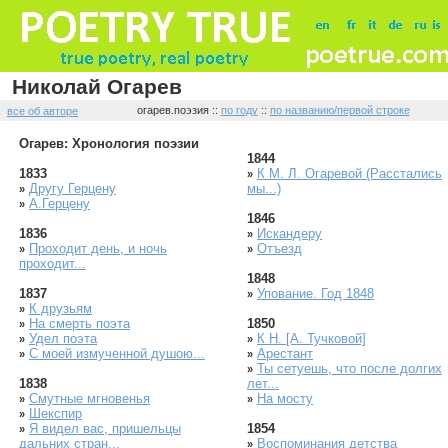
Николай Огарев
огарев.поэзия ::
по году
::
по названию/первой строке
все об авторе
Огарев: Хронология поэзии
1844
1833
К М. Л. Огаревой (Расстались
»
Другу Герцену
мы...)
»
А.Герцену
»
1846
1836
Искандеру
»
Проходит день, и ночь
Отъезд
»
»
проходит...
1848
1837
Упование. Год 1848
»
К друзьям
»
На смерть поэта
1850
»
Удел поэта
К Н. [А. Тучковой]
»
»
С моей измученной душою...
Арестант
»
»
Ты сетуешь, что после долгих
»
1838
лет...
Смутные мгновенья
На мосту
»
»
Шекспир
»
Я видел вас, пришельцы
1854
»
дальних стран...
Воспоминания детства
»